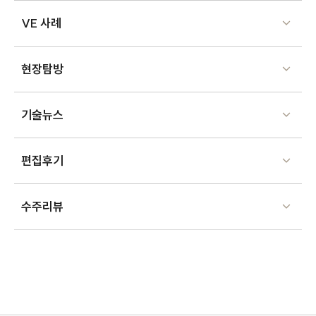
VE 사례
현장탐방
기술뉴스
편집후기
수주리뷰